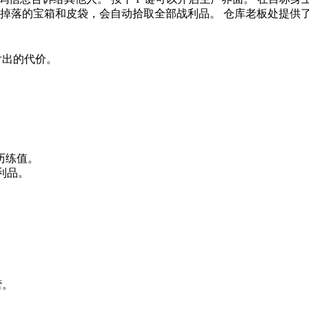
点击怪物掉落的宝箱和皮袋，会自动拾取全部战利品。 仓库老板处提
出的代价。
历练值。
利品。
营。