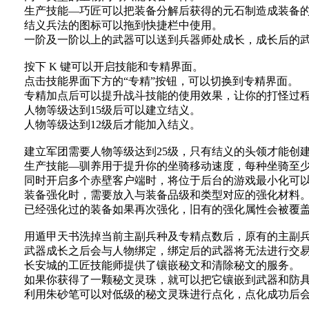
生产技能—巧匠可以把装备分解后获得的元石制造成装备的
结义兵法的图标可以拖到快捷栏中使用。
一阶及一阶以上的武器可以送到兵器师处成长，成长后的武
按下 K 键可以开启技能和专精界面。
点击技能界面下方的“专精”按钮，可以切换到专精界面。
专精加点后可以提升战斗技能的使用效果，让你的打怪过程
人物等级达到15级后可以建立结义。
人物等级达到12级后才能加入结义。
建立军团需要人物等级达到25级，只有结义的头领才能创
生产技能—驯养用于提升你的坐骑移动速度，每种坐骑至少
同时开启多个赤壁客户端时，将位于后台的游戏最小化可以
装备强化时，需要放入与装备品级和类型对应的强化材料
已经强化过的装备如果再次强化，旧有的强化属性会被覆
用遁甲天书洗掉当前主副兵种及专精点数后，原有的主副兵
武器成长之后会与人物绑定，绑定后的武器将无法进行交
长安城的工匠技能师提供了镶嵌秘文和清除秘文的服务。
如果你获得了一颗秘文灵珠，就可以把它镶嵌到武器和防
利用朱砂笔可以对低级的秘文灵珠进行点化，点化成功后会