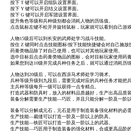
按下 T 键可以开启组队设置界面。
按下 Y 键可以开启结义设置界面。
按下 G 键可以开启军团设置界面。
提升角色等级和兵种级别都会消耗人物的历练值。
点击鼠标左键不松开并旋转鼠标，玩家就可以看到自己游戏
人物15级后可以到长安的武师处学习战斗技能。
按住 Z 键同时点击技能图标/按下技能快捷键会对自己施放
药膏类物品除了对自己使用，也可以对其他玩家使用。
选中目标后点击药膏类物品的图标，会对目标玩家使用药
如果您到达10级并完成兵种任务之后，就可以通过消耗历练
人物达到20级后，可以在西凉马术师处学习骑术。
兵种等级升级到九段后，需要完成对应的兵种任务才能把兵
主兵种等级每升一级可以获得一点专精点。
打造武器和防具时，放入的材料品质越好，生产出高品质装
装备分解需要生产技能—巧匠，并且只能分解一阶及一阶以
装备可以分解成元石，元石是用于制造装备强化材料的必需
生产技能—裁缝可以打造一阶及一阶以上的防具。
生产技能—铁匠可以打造一阶及一阶以上的武器。
生产技能—巧匠用于制造装备的强化材料，合成更高品阶的