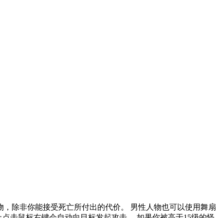
物，除非你能接受死亡所付出的代价。 男性人物也可以使用舞扇
身上点击鼠标右键会自动向目标发起攻击。 如果你被高于15级的怪