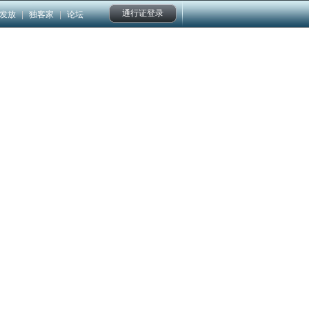
通行证登录
发放
|
独客家
|
论坛