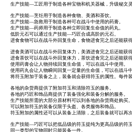
生产技能—工匠用于制造各种宝物和机关器械，升级秘文
生产技能—烹饪用于制造各种食物、美酒和茶饮。
生产技能—急救用于制造各种可在战斗中使用的药膏。
生产技能—药师用于制造各种立即回复生命值的药丸。
低阶元石可以通过生产技能—巧匠合成高阶的元石。
进食食物可以在战斗外回复生命，食物进食完之后还能获得
进食美酒可以在战斗外回复体力，美酒进食完之后还能获得杀
进食茶饮可以在战斗外回复体力，茶饮进食完之后还能获得杀
使用药膏会让人物持续回复生命值，可以在战斗中使用。
使用药丸会让人物瞬间回复一定量的生命值，可以在战斗中
将符玉附加于装备之上，装备就会获得符玉的属性。每件装
各地的杂货商提供了附加符玉和清除符玉的服务。
各地的巧匠和饰品商提供了装备强化和装备分解的服务。
生产技能所需的大部分原材料可以到各地的杂货商处购买
可以附加符玉的装备仅限于头盔、各类服饰和饰品。
符玉附加的属性还可以从装备上清除，之后装备就可以再次
生产技能—巧匠可以把低品级的符玉提纯为更高品级的符
同一类型的宝物同时只能装备一件。