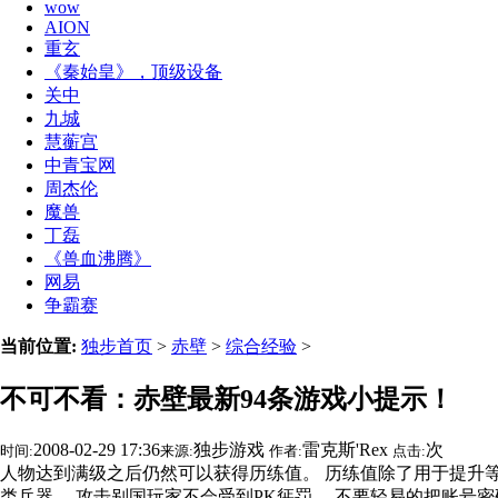
wow
AION
重玄
《秦始皇》，顶级设备
关中
九城
慧蘅宫
中青宝网
周杰伦
魔兽
丁磊
《兽血沸腾》
网易
争霸赛
当前位置:
独步首页
>
赤壁
>
综合经验
>
不可不看：赤壁最新94条游戏小提示！
2008-02-29 17:36
独步游戏
雷克斯'Rex
次
时间:
来源:
作者:
点击:
人物达到满级之后仍然可以获得历练值。 历练值除了用于提升
类兵器。 攻击别国玩家不会受到PK惩罚。 不要轻易的把账号密