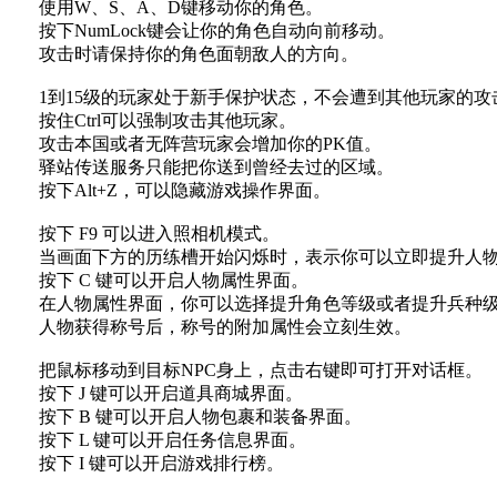
使用W、S、A、D键移动你的角色。
按下NumLock键会让你的角色自动向前移动。
攻击时请保持你的角色面朝敌人的方向。
1到15级的玩家处于新手保护状态，不会遭到其他玩家的攻
按住Ctrl可以强制攻击其他玩家。
攻击本国或者无阵营玩家会增加你的PK值。
驿站传送服务只能把你送到曾经去过的区域。
按下Alt+Z，可以隐藏游戏操作界面。
按下 F9 可以进入照相机模式。
当画面下方的历练槽开始闪烁时，表示你可以立即提升人物
按下 C 键可以开启人物属性界面。
在人物属性界面，你可以选择提升角色等级或者提升兵种
人物获得称号后，称号的附加属性会立刻生效。
把鼠标移动到目标NPC身上，点击右键即可打开对话框。
按下 J 键可以开启道具商城界面。
按下 B 键可以开启人物包裹和装备界面。
按下 L 键可以开启任务信息界面。
按下 I 键可以开启游戏排行榜。