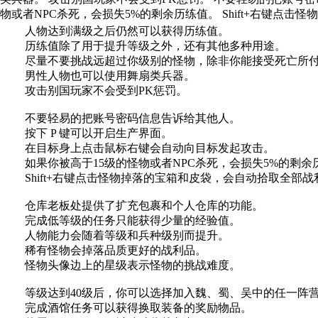
物或者NPC杀死，会损失5%的剩余历练值。 Shift+右键
人物达到满级之后仍然可以获得历练值。
历练值除了用于提升等级之外，还有其他多种用途。
尽量不要挑战远超过你级别的怪物，除非你能接受死亡所付
男性人物也可以使用舞扇类兵器。
攻击别国玩家不会受到PK惩罚。
不要轻易的把账号密码信息告诉给其他人。
按下 P 键可以开启生产界面。
在目标身上点击鼠标右键会自动向目标发起攻击。
如果你被高于15级的怪物或者NPC杀死，会损失5%的剩余
Shift+右键点击怪物掉落的宝箱和皮袋，会自动拾取全部战
仓库老板处提供了扩充包裹和个人仓库的功能。
完成低等级的任务只能获得少量的经验值。
人物能力会随着等级和兵种级别而提升。
稀有怪物会掉落品质更好的战利品。
怪物头像边上的星级表示怪物的挑战难度。
等级达到40级后，你可以选择加入魏、蜀、吴中的任一阵
完成酒馆任务可以获得换取装备的奖励物品。