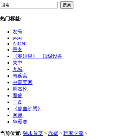
搜索
热门标签:
发号
wow
AION
重玄
《秦始皇》，顶级设备
关中
九城
慧蘅宫
中青宝网
周杰伦
魔兽
丁磊
《兽血沸腾》
网易
争霸赛
当前位置:
独步首页
>
赤壁
>
玩家交流
>