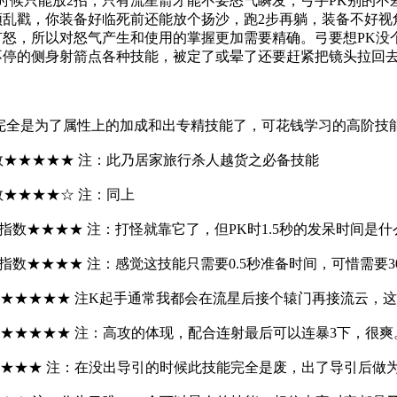
的时候只能放2招，只有流星箭才能不要怒气瞬发，弓手PK别的
顿乱戳，你装备好临死前还能放个扬沙，跑2步再躺，装备不好视
怒，所以对怒气产生和使用的掌握更加需要精确。弓要想PK没个2
不停的侧身射箭点各种技能，被定了或晕了还要赶紧把镜头拉回去
全是为了属性上的加成和出专精技能了，可花钱学习的高阶技
数★★★★★ 注：此乃居家旅行杀人越货之必备技能
★★★★☆ 注：同上
用指数★★★★ 注：打怪就靠它了，但PK时1.5秒的发呆时间
指数★★★★ 注：感觉这技能只需要0.5秒准备时间，可惜需要
★★★★★ 注K起手通常我都会在流星后接个辕门再接流云，这
★★★★★ 注：高攻的体现，配合连射最后可以连暴3下，很爽
★★★ 注：在没出导引的时候此技能完全是废，出了导引后做