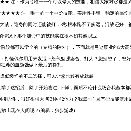
★★ 注：作为弓唯一一个可以晕人的技能，相信大家对它都是
★★★★★ 注：唯一的一个中阶技能，实用性不错，稳定的高
大减，隐身的同时还能被打，3秒根本跑不了多远，混战还好，
的情况下那个加命中的技能实在很不如其他职业
段都可以学全的（专精的除外），下面就是弓这职业的5大高
注：打怪偶尔用用来发泄下怒气勉强凑合。打人？您别想了，您好
和狂飚的血勉强做下最后的挣扎。
：虐低级怪的不二选择，可以让您比较有成就感
自从学了这招后，除了开始尝过2下鲜，而后不论什么场合我基本
接抗性，很好很强大 每3秒掉2体力？我晕~ 而且有些技能使
够出现在人间呢？(编辑：独步游戏)