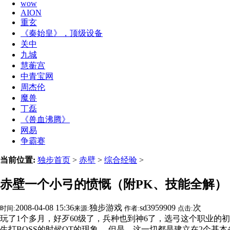
wow
AION
重玄
《秦始皇》，顶级设备
关中
九城
慧蘅宫
中青宝网
周杰伦
魔兽
丁磊
《兽血沸腾》
网易
争霸赛
当前位置:
独步首页
>
赤壁
>
综合经验
>
赤壁一个小弓的愤慨（附PK、技能全解）
2008-04-08 15:36
独步游戏
sd3959909
次
时间:
来源:
作者:
点击:
玩了1个多月，好歹60级了，兵种也到神6了，选弓这个职业
生打BOSS的时候OT的现象 。但是，这一切都是建立在2个