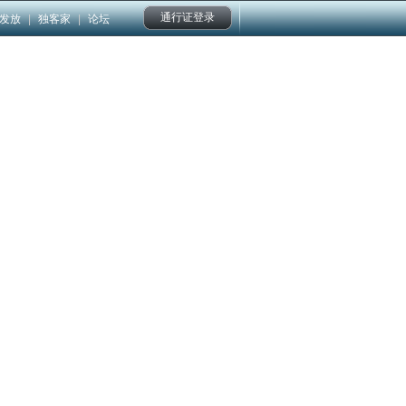
通行证登录
发放
|
独客家
|
论坛