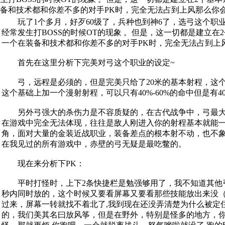
备和技术都和你差不多的对手PK时，完全无法占到上风那么你会
玩了1个多月，好歹60级了，兵种也到神6了，选弓这个职
经常发生打BOSS的时候OT的现象 。但是，这一切都是建立
一个在装备和技术都和你差不多的对手PK时，完全无法占到上
首先在这里分析下完美对弓这个职业的设定~
弓，远程是必须的，但是完美只给了20米的基本射程，这个可
这个基础上加一个漫射射程，可以只有40%-60%的命中但是
另外弓强大的杀伤力是不容质疑的，在古代战争中，弓最大的
在游戏中完全无法体现，往往是敌人刚进入你的射程基本就能
角，面对大量的金装近战职业，装备差点的根本射不动，也不
在我见过的所有游戏中，赤壁的弓无疑是最吃鳖的。
现在来分析下PK：
平时打怪时，上下2条快捷栏是勉强够用了，我不知道其他弓
秒内同时放的，这个时候又要看屏幕又要看那些技能放出来没（
过来，屏幕一转就找不着北了,我到现在还没弄清楚为什么被定
的，我们美其名曰放风筝，但是在野外，特别是怪多的地方，